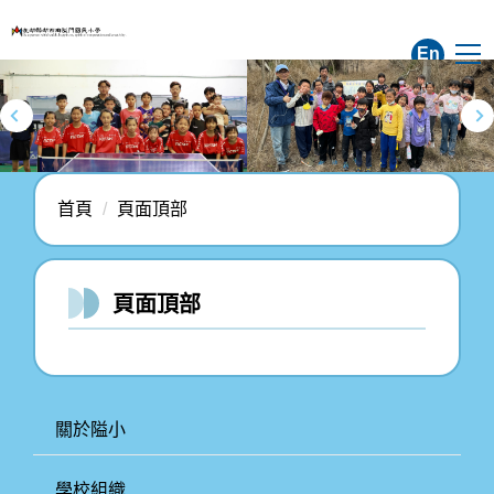
跳
到
En
主
要
內
容
區
首頁
頁面頂部
頁面頂部
關於隘小
學校組織