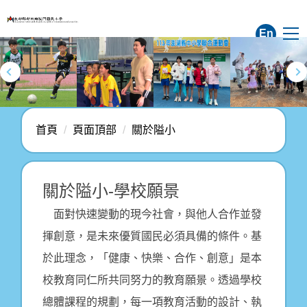
跳
到
En
主
要
內
容
區
首頁
頁面頂部
關於隘小
關於隘小-學校願景
面對快速變動的現今社會，與他人合作並發
揮創意，是未來優質國民必須具備的條件。基
於此理念，「健康、快樂、合作、創意」是本
校教育同仁所共同努力的教育願景。透過學校
總體課程的規劃，每一項教育活動的設計、執