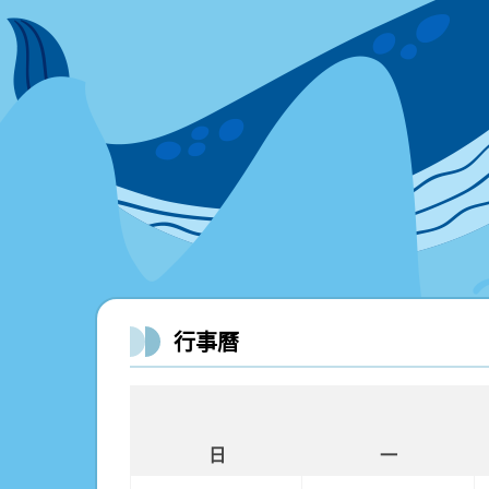
行事曆
日
一