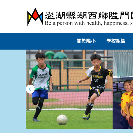
跳
到
主
要
內
容
關於隘小
學校組織
區